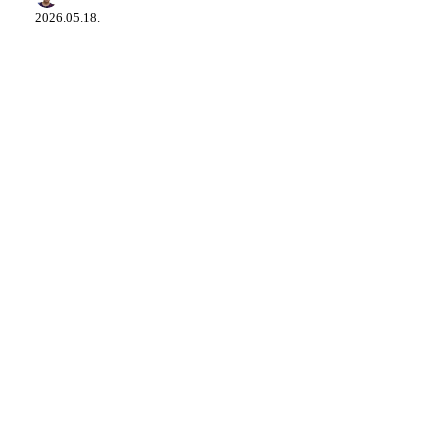
igénybe
2026.05.18.
venni,
és
kinek
lehet
hasznos?