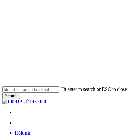
Hit enter to search or ESC to close
Search
Close
Search
facebook
youtube
instagram
discord
tiktok
search
Menu
search
Menu
Rólunk