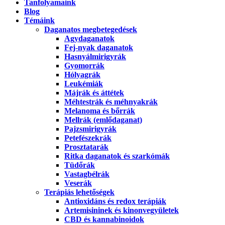
Tanfolyamaink
Blog
Témáink
Daganatos megbetegedések
Agydaganatok
Fej-nyak daganatok
Hasnyálmirigyrák
Gyomorrák
Hólyagrák
Leukémiák
Májrák és áttétek
Méhtestrák és méhnyakrák
Melanoma és bőrrák
Mellrák (emlődaganat)
Pajzsmirigyrák
Petefészekrák
Prosztatarák
Ritka daganatok és szarkómák
Tüdőrák
Vastagbélrák
Veserák
Terápiás lehetőségek
Antioxidáns és redox terápiák
Artemisininek és kinonvegyületek
CBD és kannabinoidok