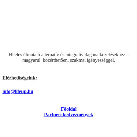
Hiteles útmutató alternatív és integratív daganatkezelésekhez –
magyarul, közérthetően, szakmai igényességgel.
Elérhetőségeink:
info@lifeup.hu
Főoldal
Partneri kedvezmények
Tanfolyamok