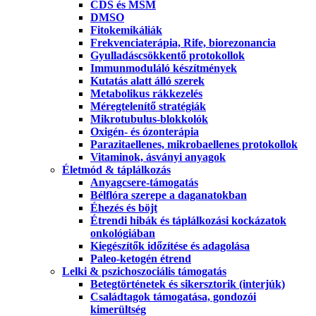
CDS és MSM
DMSO
Fitokemikáliák
Frekvenciaterápia, Rife, biorezonancia
Gyulladáscsökkentő protokollok
Immunmoduláló készítmények
Kutatás alatt álló szerek
Metabolikus rákkezelés
Méregtelenítő stratégiák
Mikrotubulus-blokkolók
Oxigén- és ózonterápia
Parazitaellenes, mikrobaellenes protokollok
Vitaminok, ásványi anyagok
Életmód & táplálkozás
Anyagcsere-támogatás
Bélflóra szerepe a daganatokban
Éhezés és böjt
Étrendi hibák és táplálkozási kockázatok
onkológiában
Kiegészítők időzítése és adagolása
Paleo-ketogén étrend
Lelki & pszichoszociális támogatás
Betegtörténetek és sikersztorik (interjúk)
Családtagok támogatása, gondozói
kimerültség