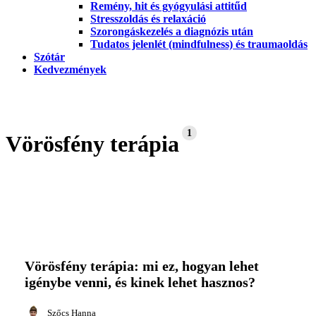
Remény, hit és gyógyulási attitűd
Stresszoldás és relaxáció
Szorongáskezelés a diagnózis után
Tudatos jelenlét (mindfulness) és traumaoldás
Szótár
Kedvezmények
1
Vörösfény terápia
Vörösfény
terápia:
Vörösfény terápia: mi ez, hogyan lehet
mi
igénybe venni, és kinek lehet hasznos?
ez,
hogyan
lehet
Szőcs Hanna